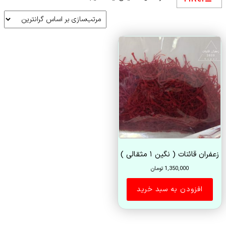
زعفران قائنات ( نگین ۱ مثقالی )
1,350,000
تومان
افزودن به سبد خرید