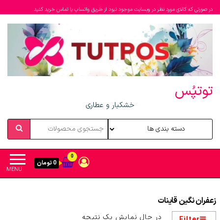
در صورتی که کالای مورد نظر در وبسایت موجود نبود از طریق واتساپ یا تماس خرید کنید
توتپُس
خشکبار و عطاری
0
0 تومان
MENU
زعفران نگین قاینات
در حال نمایش یک نتیجه
Filter