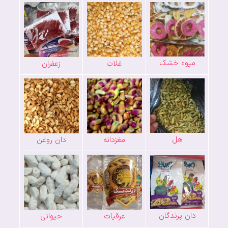
میوه خشک
غلات
زعفران
هل
مغزدانه
دان روغن
دان پرندگان
عرقیات
حیوانی