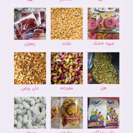
میوه خشک
غلات
زعفران
هل
مغزدانه
دان روغن
دان پرندگان
عرقیات
حیوانی