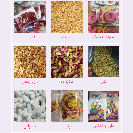
میوه خشک
غلات
زعفران
هل
مغزدانه
دان روغن
دان پرندگان
عرقیات
حیوانی