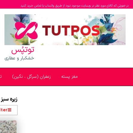
در صورتی که کالای مورد نظر در وبسایت موجود نبود از طریق واتساپ یا تماس خرید کنید
توتپُس
خشکبار و عطاری
مغز پسته
زعفران (سرگل ، نگین)
ت
زیره سبز
lter