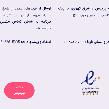
ه پردیس و شرق تهران:
با پیک
ارسال ۱
: خریدهای عمده از طریق
ب
اسب و تحویل درب منزل
... به شهرها ارسال می شوند و
بارنامه
به
شماره تماس مشتری
خواهد شد.
 واتساپ/ایتا
:
۰۹۱۲۵۲۰۱۷۹۹
انتقاد و پیشنهادات:
02122615395
دانلود
اپلیکیشن