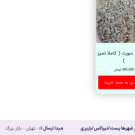
 سورت ( کاملا تمیز
)
485,000
تومان
دن به سبد خرید
 شهرها پست/تیپاکس/باربری
مبدا ارسال ۱:
: تهران ، بازار بزرگ