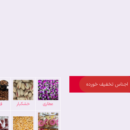
اجناس تخفیف خورده
عطاری
خشکبار
قه