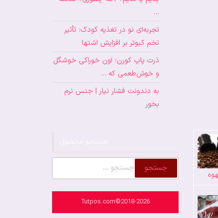
…
تجربه‌ای نو در تغذیه کودک: تأثیر
تخم کبوتر بر افزایش اشتها
ذرت پاپ کورن؛ اون خوراکی خوشگل
و خوش‌طعمی که …
به دندونت فشار نیار | جنس نرم
بخور
جستجو محصول
جستجو
وه
برای:
Tutpos.com©2018-2026