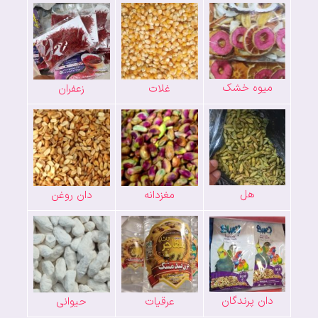
میوه خشک
غلات
زعفران
هل
مغزدانه
دان روغن
دان پرندگان
عرقیات
حیوانی