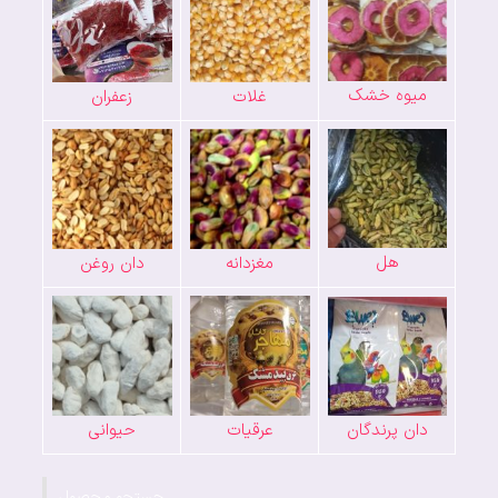
میوه خشک
غلات
زعفران
هل
مغزدانه
دان روغن
دان پرندگان
عرقیات
حیوانی
جستجو محصول