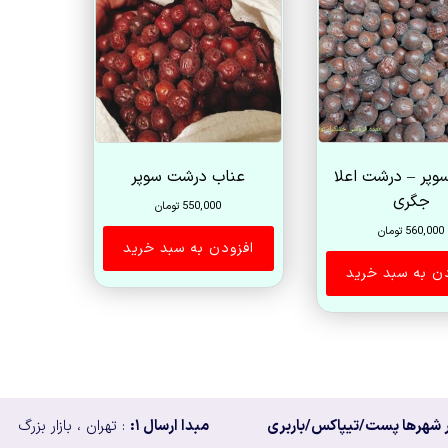
زیاد
به
کم
وپر – درشت اعلا
عناب درشت سوپر
جگری
550,000
تومان
560,000
تومان
افزودن به سبد خرید
دن به سبد خرید
 شهرها پست/تیپاکس/باربری
مبدا ارسال ۱:
: تهران ، بازار بزرگ