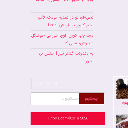
…
تجربه‌ای نو در تغذیه کودک: تأثیر
تخم کبوتر بر افزایش اشتها
ذرت پاپ کورن؛ اون خوراکی خوشگل
و خوش‌طعمی که …
به دندونت فشار نیار | جنس نرم
بخور
جستجو محصول
جستجو
وه
برای:
Tutpos.com©2018-2026