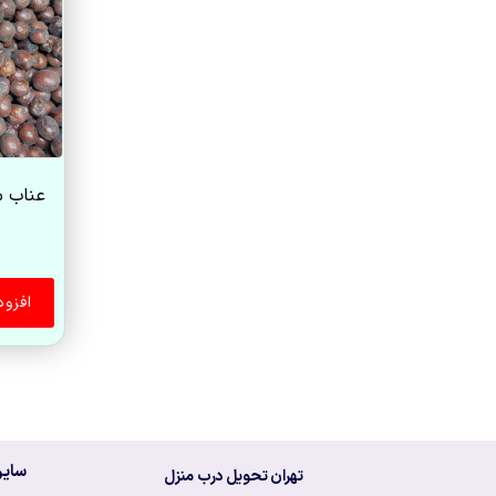
عناب س
افزو
سایر
تهران تحویل درب منزل