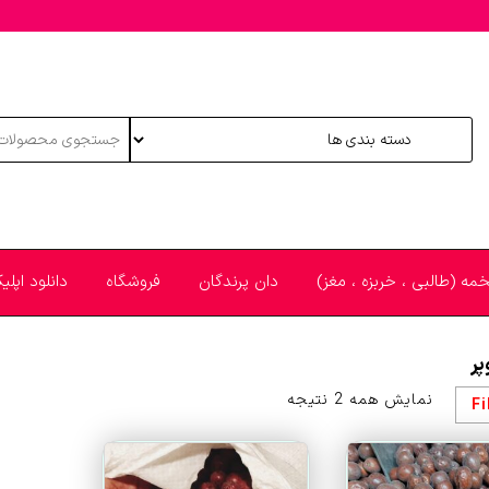
خمه (طالبی ، خربزه ، مغز)
دان پرندگان
فروشگاه
دانلود اپل
پر
مرتب‌سازی
نمایش همه 2 نتیجه
Fi
بر
اساس
قیمت: