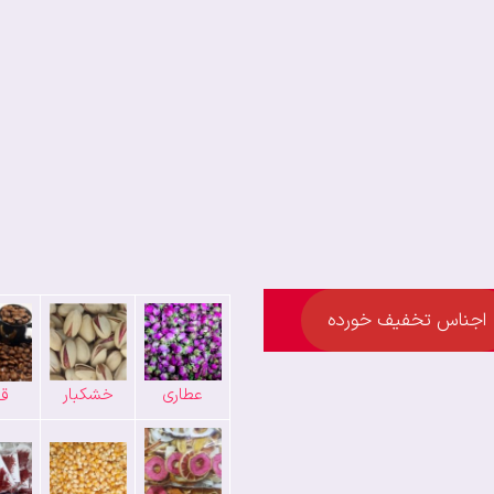
اجناس تخفیف خورده
عطاری
خشکبار
قه