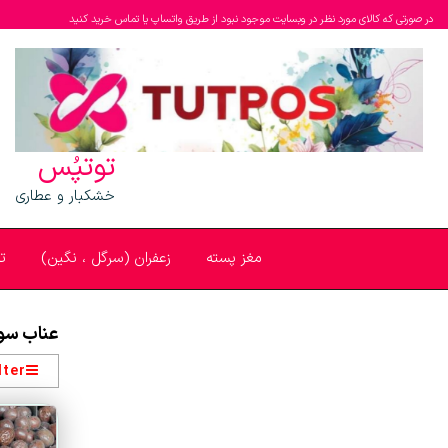
در صورتی که کالای مورد نظر در وبسایت موجود نبود از طریق واتساپ یا تماس خرید کنید
توتپُس
خشکبار و عطاری
مغز پسته
زعفران (سرگل ، نگین)
ت
عناب سو
lter