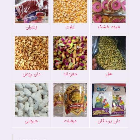
میوه خشک
غلات
زعفران
هل
مغزدانه
دان روغن
دان پرندگان
عرقیات
حیوانی
جستجو محصول