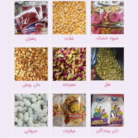
میوه خشک
غلات
زعفران
هل
مغزدانه
دان روغن
دان پرندگان
عرقیات
حیوانی