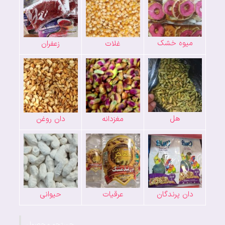
میوه خشک
غلات
زعفران
هل
مغزدانه
دان روغن
دان پرندگان
عرقیات
حیوانی
جستجو محصول