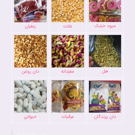
میوه خشک
غلات
زعفران
هل
مغزدانه
دان روغن
دان پرندگان
عرقیات
حیوانی
جستجو محصول