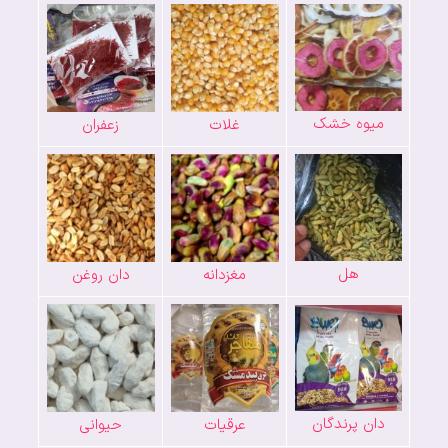
میوه خشک
غلات
زعفران
هل
مغزدانه
دان روغن
دان پرندگان
عرقیات
حیوانی