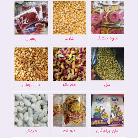
میوه خشک
غلات
زعفران
هل
مغزدانه
دان روغن
دان پرندگان
عرقیات
حیوانی