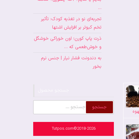
…
تجربه‌ای نو در تغذیه کودک: تأثیر
تخم کبوتر بر افزایش اشتها
ذرت پاپ کورن؛ اون خوراکی خوشگل
و خوش‌طعمی که …
به دندونت فشار نیار | جنس نرم
بخور
جستجو محصول
جستجو
وه
برای:
Tutpos.com©2018-2026