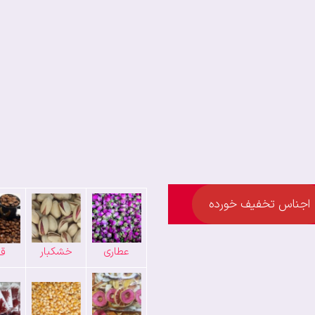
اجناس تخفیف خورده
عطاری
خشکبار
قه