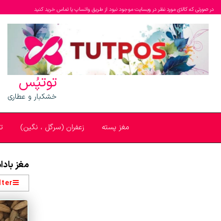
در صورتی که کالای مورد نظر در وبسایت موجود نبود از طریق واتساپ یا تماس خرید کنید
توتپُس
خشکبار و عطاری
مغز پسته
زعفران (سرگل ، نگین)
ت
مغز بادا
lter