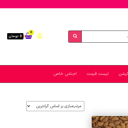
0
0 تومان
یکیشن
لیست قیمت
اجناس خاص