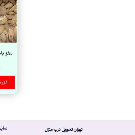
مغز با
0
افزو
سایر
تهران تحویل درب منزل