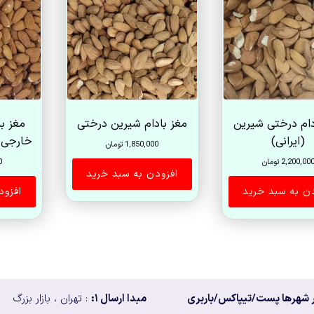
زیاد
به
کم
دام درختی شیرین
مغز بادام شیرین درختی
مغز ب
(ایرانی)
خارجی (
1,850,000
تومان
2,200,00
تومان
0
افزودن به سبد خرید
دن به سبد خرید
افزود
 شهرها پست/تیپاکس/باربری
مبدا ارسال ۱:
: تهران ، بازار بزرگ