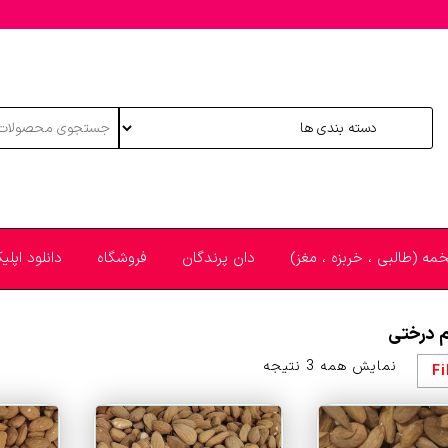
خمه (طالبی ، خربزه ، مغز)
دان پرندگان
فروشگاه
دانلود اپل
م درختی
مرتب‌سازی
نمایش همه 3 نتیجه
Fi
بر
اساس
قیمت: