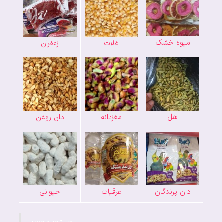
میوه خشک
غلات
زعفران
هل
مغزدانه
دان روغن
دان پرندگان
عرقیات
حیوانی
جستجو محصول