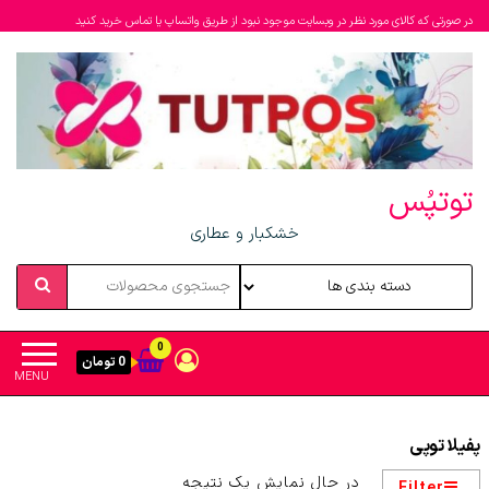
در صورتی که کالای مورد نظر در وبسایت موجود نبود از طریق واتساپ یا تماس خرید کنید
توتپُس
خشکبار و عطاری
0
0 تومان
MENU
پفیلا توپی
در حال نمایش یک نتیجه
Filter