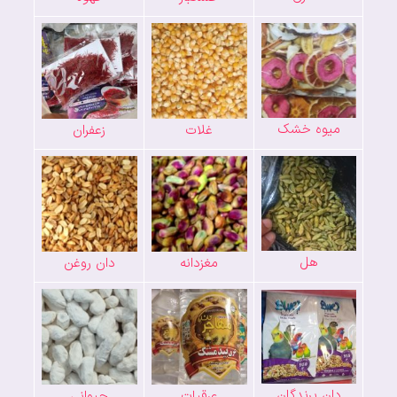
میوه خشک
غلات
زعفران
هل
مغزدانه
دان روغن
دان پرندگان
عرقیات
حیوانی