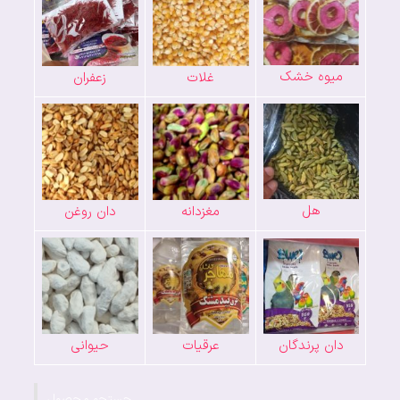
میوه خشک
غلات
زعفران
هل
مغزدانه
دان روغن
دان پرندگان
عرقیات
حیوانی
جستجو محصول