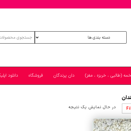
خمه (طالبی ، خربزه ، مغز)
دان پرندگان
فروشگاه
دانلود اپل
دان
در حال نمایش یک نتیجه
Fi