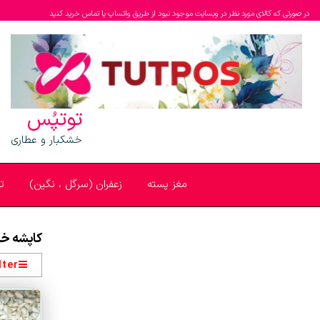
در صورتی که کالای مورد نظر در وبسایت موجود نبود از طریق واتساپ یا تماس خرید کنید
توتپُس
خشکبار و عطاری
مغز پسته
زعفران (سرگل ، نگین)
ت
کاپشه خن
lter