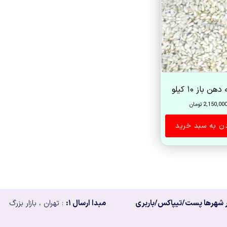
ن باز ۱۰ کیلو
2,150,00
تومان
دن به سبد خرید
 شهرها پست/تیپاکس/باربری
مبدا ارسال ۱:
: تهران ، بازار بزرگ