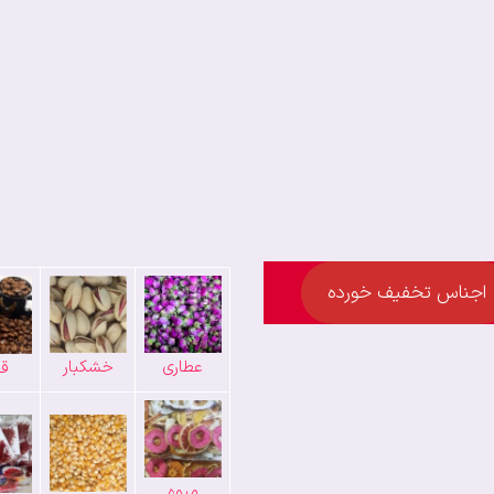
اجناس تخفیف خورده
عطاری
خشکبار
قه
میوه