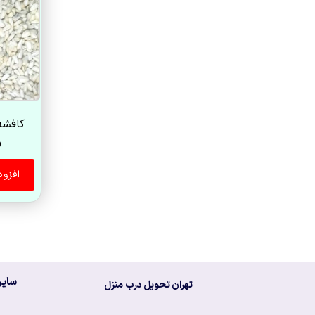
کافشه ده
0
افزو
سایر
تهران تحویل درب منزل