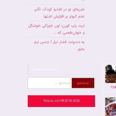
…
تجربه‌ای نو در تغذیه کودک: تأثیر
تخم کبوتر بر افزایش اشتها
ذرت پاپ کورن؛ اون خوراکی خوشگل
و خوش‌طعمی که …
به دندونت فشار نیار | جنس نرم
بخور
جستجو محصول
جستجو
وه
برای:
Tutpos.com©2018-2026