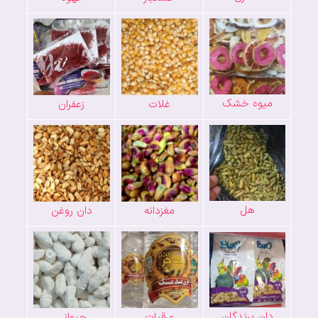
میوه خشک
غلات
زعفران
هل
مغزدانه
دان روغن
دان پرندگان
عرقیات
حیوانی