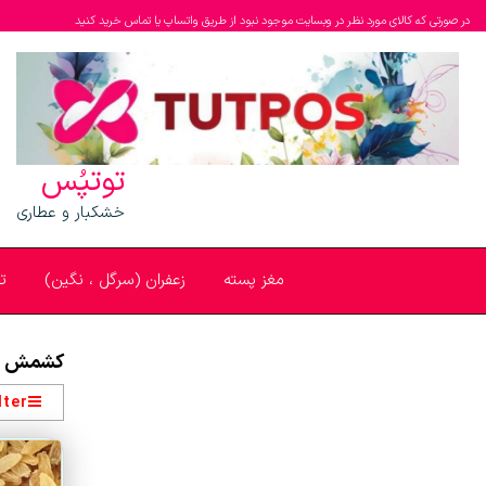
در صورتی که کالای مورد نظر در وبسایت موجود نبود از طریق واتساپ یا تماس خرید کنید
توتپُس
خشکبار و عطاری
مغز پسته
زعفران (سرگل ، نگین)
ت
کشمش ز
lter