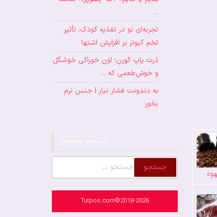
…
تجربه‌ای نو در تغذیه کودک: تأثیر
تخم کبوتر بر افزایش اشتها
ذرت پاپ کورن؛ اون خوراکی خوشگل
و خوش‌طعمی که …
به دندونت فشار نیار | جنس نرم
بخور
جستجو محصول
جستجو
وه
برای:
Tutpos.com©2018-2026