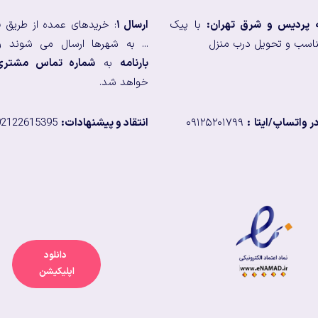
ه پردیس و شرق تهران:
با پیک
ارسال ۱
: خریدهای عمده از طریق
ب
اسب و تحویل درب منزل
... به شهرها ارسال می شوند و
بارنامه
به
شماره تماس مشتری
خواهد شد.
 واتساپ/ایتا
:
۰۹۱۲۵۲۰۱۷۹۹
انتقاد و پیشنهادات:
02122615395
دانلود
اپلیکیشن