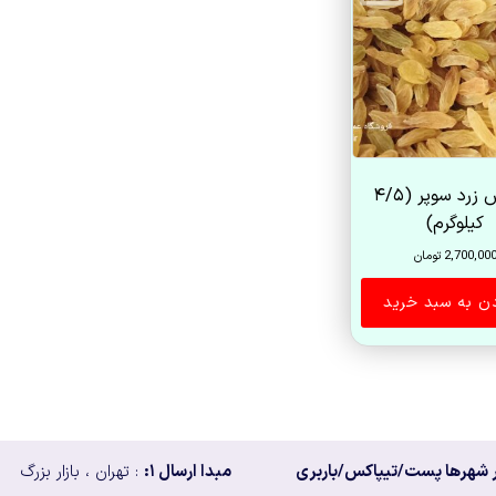
کشمش زرد سوپر (۴/۵
کیلوگرم)
2,700,00
تومان
دن به سبد خرید
 شهرها پست/تیپاکس/باربری
مبدا ارسال ۱:
: تهران ، بازار بزرگ