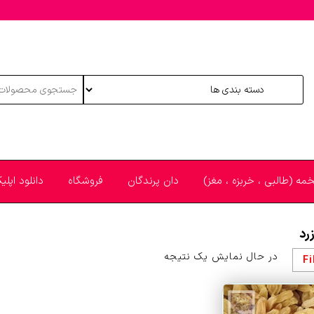
خمه (طالبی ، خربزه ، مغز)
دان پرندگان
فروشگاه
دانلود اپل
رد
در حال نمایش یک نتیجه
Fi