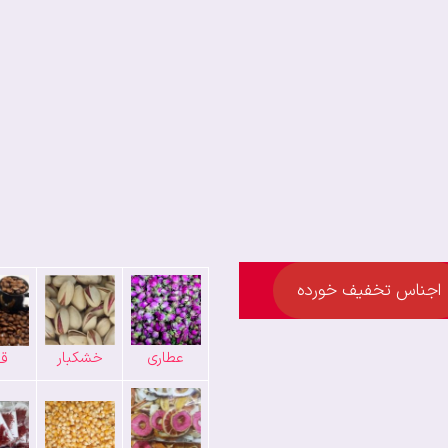
اجناس تخفیف خورده
عطاری
خشکبار
قه