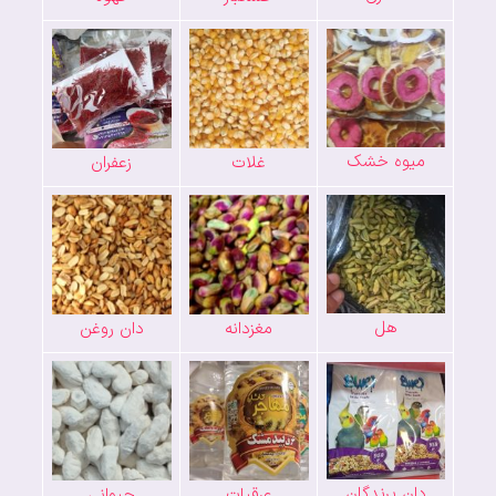
میوه خشک
غلات
زعفران
هل
مغزدانه
دان روغن
دان پرندگان
عرقیات
حیوانی