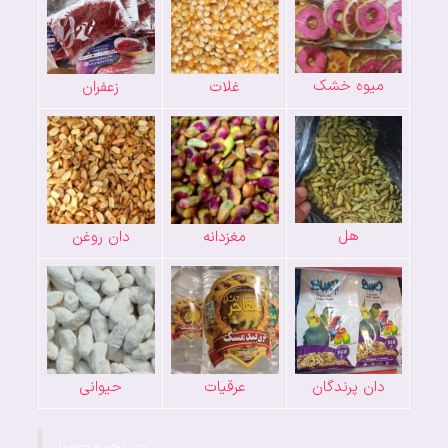
میوه خشک
غلات
زعفران
هل
مغزدانه
دان روغن
دان پرندگان
عرقیات
حیوانی
جستجو محصول