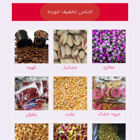
اجناس تخفیف خورده
عطاری
خشکبار
قهوه
میوه خشک
غلات
زعفران