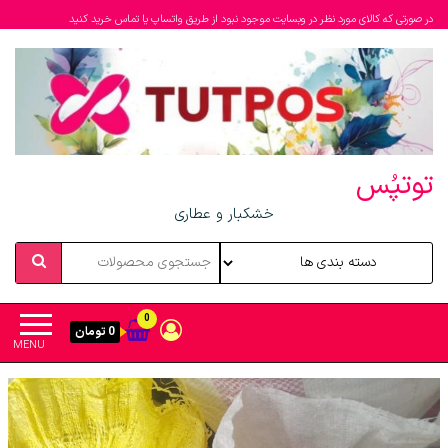
در صورتی که کالای مورد نظر در وبسایت موجود نبود از طریق واتساپ یا تماس خرید کنید
توتپُس
خشکبار و عطاری
0
0 تومان
MENU