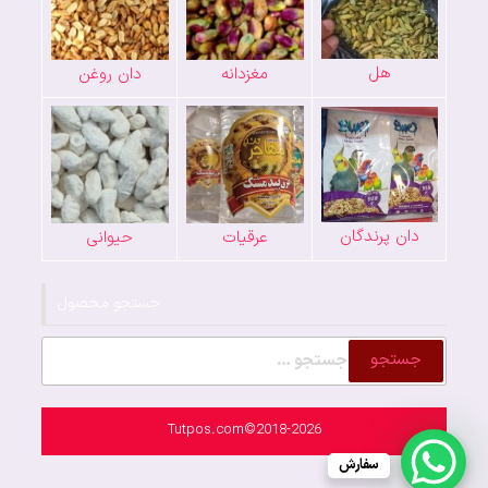
هل
مغزدانه
دان روغن
دان پرندگان
عرقیات
حیوانی
جستجو محصول
جستجو
برای:
Tutpos.com©2018-2026
سفارش