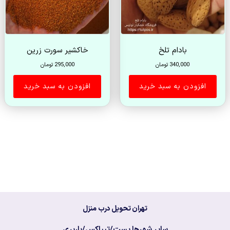
بادام تلخ
خاکشیر سورت زرین
340,000
تومان
295,000
تومان
افزودن به سبد خرید
افزودن به سبد خرید
تهران تحویل درب منزل
سایر شهرها پست/تیپاکس/باربری