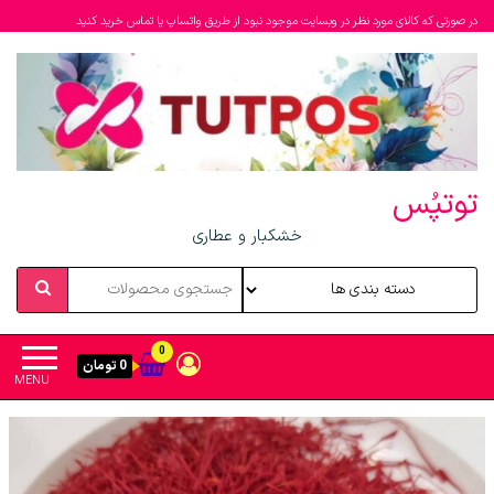
در صورتی که کالای مورد نظر در وبسایت موجود نبود از طریق واتساپ یا تماس خرید کنید
توتپُس
خشکبار و عطاری
0
0 تومان
MENU