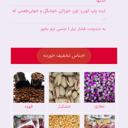
اشتها
ذرت پاپ کورن؛ اون خوراکی خوشگل و خوش‌طعمی که
…
به دندونت فشار نیار | جنس نرم بخور
اجناس تخفیف خورده
عطاری
خشکبار
قهوه