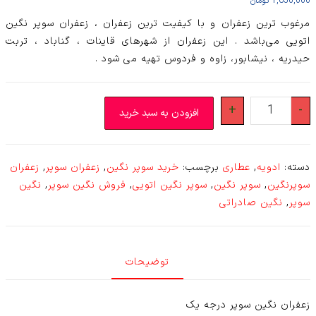
1,650,000
تومان
مرغوب ترین زعفران و با کیفیت ترین زعفران ، زعفران سوپر نگین
اتویی می‌باشد . این زعفران از شهرهای قاینات ، گناباد ، تربت
حیدریه ، نیشابور، زاوه و فردوس تهیه می شود .
زعفران
+
-
افزودن به سبد خرید
سوپر
نگین
(۵
دسته:
ادویه
,
عطاری
برچسب:
خرید سوپر نگین
,
زعفران سوپر
,
زعفران
گرم)
سوپرنگین
,
سوپر نگین
,
سوپر نگین اتویی
,
فروش نگین سوپر
,
نگین
عدد
سوپر
,
نگین صادراتی
توضیحات
زعفران نگین سوپر درجه یک