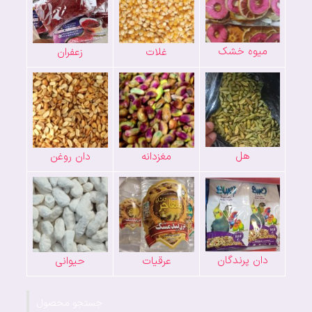
میوه خشک
غلات
زعفران
هل
مغزدانه
دان روغن
دان پرندگان
عرقیات
حیوانی
جستجو محصول