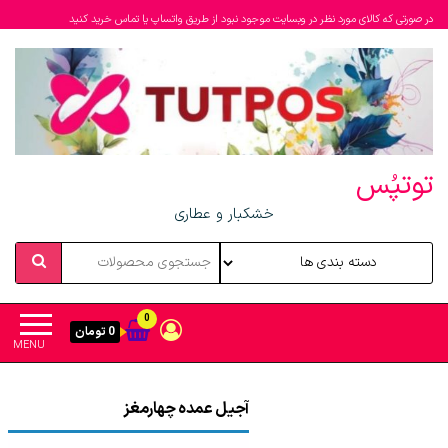
در صورتی که کالای مورد نظر در وبسایت موجود نبود از طریق واتساپ یا تماس خرید کنید
توتپُس
خشکبار و عطاری
0
0 تومان
MENU
آجیل عمده چهارمغز