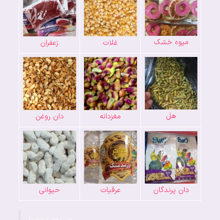
میوه خشک
غلات
زعفران
هل
مغزدانه
دان روغن
دان پرندگان
عرقیات
حیوانی
جستجو محصول