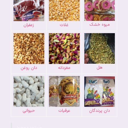
میوه خشک
غلات
زعفران
هل
مغزدانه
دان روغن
دان پرندگان
عرقیات
حیوانی
جستجو محصول