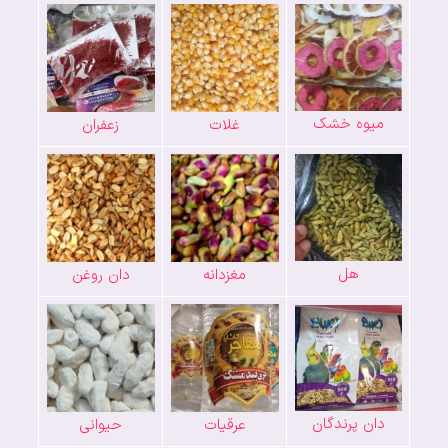
میوه خشک
غلات
زعفران
هل
مغزدانه
دان روغن
دان پرندگان
عرقیات
حیوانی