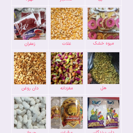
میوه خشک
غلات
زعفران
هل
مغزدانه
دان روغن
دان پرندگان
عرقیات
حیوانی