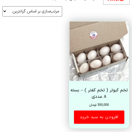
تخم کبوتر ( تخم کفتر ) – بسته
۸ عددی
350,000
تومان
افزودن به سبد خرید