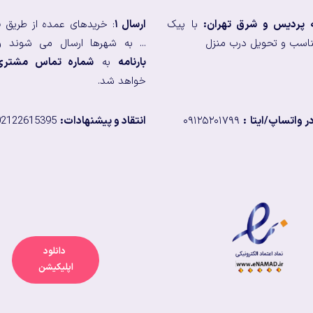
ه پردیس و شرق تهران:
با پیک
ارسال ۱
: خریدهای عمده از طریق
ب
اسب و تحویل درب منزل
... به شهرها ارسال می شوند و
بارنامه
به
شماره تماس مشتری
خواهد شد.
 واتساپ/ایتا
:
۰۹۱۲۵۲۰۱۷۹۹
انتقاد و پیشنهادات:
02122615395
دانلود
اپلیکیشن