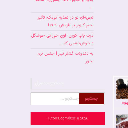
…
تجربه‌ای نو در تغذیه کودک: تأثیر
تخم کبوتر بر افزایش اشتها
ذرت پاپ کورن؛ اون خوراکی خوشگل
و خوش‌طعمی که …
به دندونت فشار نیار | جنس نرم
بخور
جستجو محصول
جستجو
وه
برای:
Tutpos.com©2018-2026