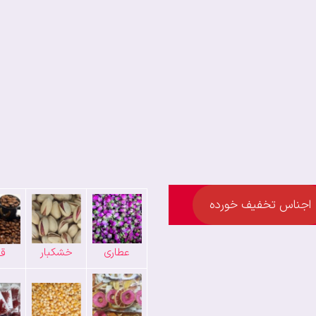
اجناس تخفیف خورده
عطاری
خشکبار
قه