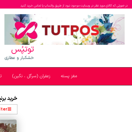
در صورتی که کالای مورد نظر در وبسایت موجود نبود از طریق واتساپ یا تماس خرید کنید
توتپُس
خشکبار و عطاری
مغز پسته
زعفران (سرگل ، نگین)
ت
خرید برنج
lter