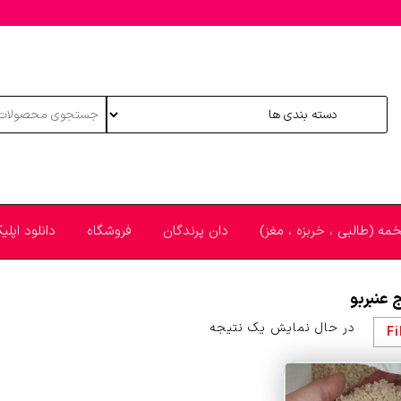
خمه (طالبی ، خربزه ، مغز)
دان پرندگان
فروشگاه
دانلود اپل
 عنبربو
در حال نمایش یک نتیجه
Fi