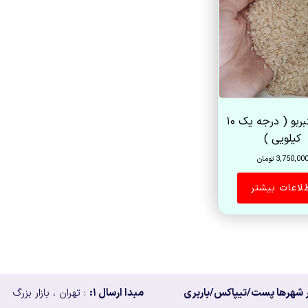
برنج عنبربو ( درجه یک ۱۰
کیلویی )
3,750,00
تومان
لاعات بیشتر
 شهرها پست/تیپاکس/باربری
مبدا ارسال ۱:
: تهران ، بازار بزرگ