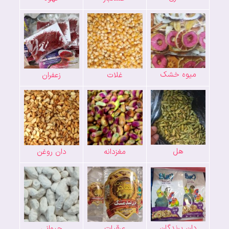
میوه خشک
غلات
زعفران
هل
مغزدانه
دان روغن
دان پرندگان
عرقیات
حیوانی