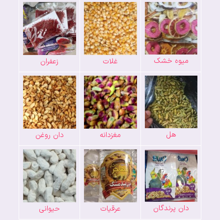
میوه خشک
غلات
زعفران
هل
مغزدانه
دان روغن
دان پرندگان
عرقیات
حیوانی