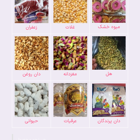
میوه خشک
غلات
زعفران
هل
مغزدانه
دان روغن
دان پرندگان
عرقیات
حیوانی
جستجو محصول