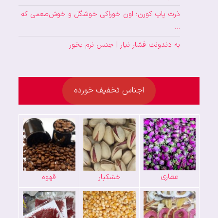
ذرت پاپ کورن؛ اون خوراکی خوشگل و خوش‌طعمی که
…
به دندونت فشار نیار | جنس نرم بخور
اجناس تخفیف خورده
عطاری
خشکبار
قهوه