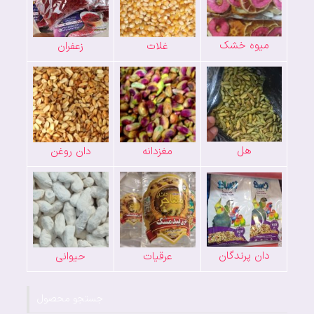
میوه خشک
غلات
زعفران
هل
مغزدانه
دان روغن
دان پرندگان
عرقیات
حیوانی
جستجو محصول