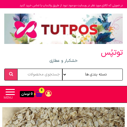
در صورتی که کالای مورد نظر در وبسایت موجود نبود از طریق واتساپ یا تماس خرید کنید
توتپُس
خشکبار و عطاری
0
0 تومان
MENU